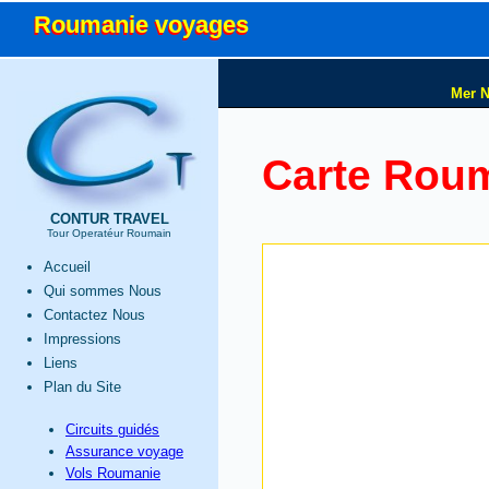
Roumanie voyages
Roumanie voyages
Mer N
Carte Rou
CONTUR TRAVEL
Tour Operatéur Roumain
Accueil
Qui sommes Nous
Contactez Nous
Impressions
Liens
Plan du Site
Circuits guidés
Assurance voyage
Vols Roumanie